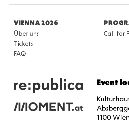
Fußzeile
VIENNA 2026
PROG
Über uns
Call for 
Tickets
FAQ
Event lo
Kulturhau
Absbergga
1100 Wie