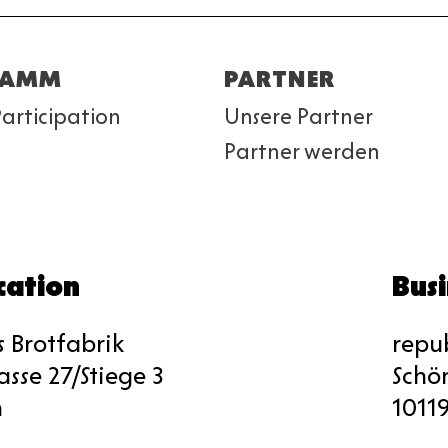
RAMM
PARTNER
Participation
Unsere Partner
Partner werden
cation
Busi
s Brotfabrik
repu
sse 27/Stiege 3
Schö
n
10119